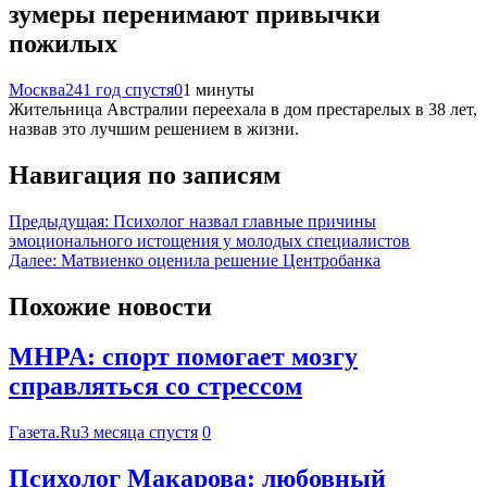
зумеры перенимают привычки
пожилых
Москва24
1 год спустя
0
1 минуты
Жительница Австралии переехала в дом престарелых в 38 лет,
назвав это лучшим решением в жизни.
Навигация по записям
Предыдущая:
Психолог назвал главные причины
эмоционального истощения у молодых специалистов
Далее:
Матвиенко оценила решение Центробанка
Похожие новости
MHPA: спорт помогает мозгу
справляться со стрессом
Газета.Ru
3 месяца спустя
0
Психолог Макарова: любовный