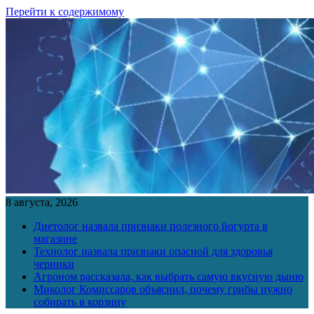
Перейти к содержимому
8 августа, 2026
Диетолог назвала признаки полезного йогурта в
магазине
Технолог назвала признаки опасной для здоровья
черники
Агроном рассказала, как выбрать самую вкусную дыню
Миколог Комиссаров объяснил, почему грибы нужно
собирать в корзину