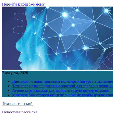
Перейти к содержимому
7 августа, 2026
Диетолог назвала признаки полезного йогурта в магазине
Технолог назвала признаки опасной для здоровья черник
Агроном рассказала, как выбрать самую вкусную дыню
Миколог Комиссаров объяснил, почему грибы нужно соби
Технологический
Новостная рассылка