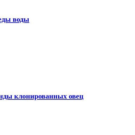
еды воды
нды клонированных овец