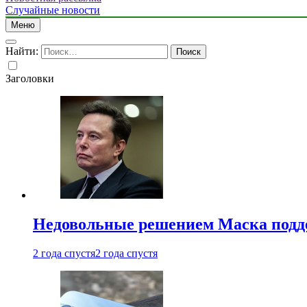
Случайные новости
Меню
Найти:
Заголовки
Недовольные решением Маска подде
2 года спустя
2 года спустя