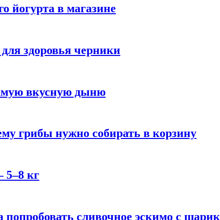
го йогурта в магазине
 для здоровья черники
самую вкусную дыню
му грибы нужно собирать в корзину
 5–8 кг
 попробовать сливочное эскимо с шари