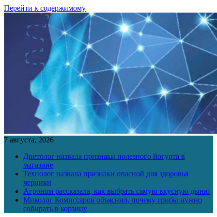
Перейти к содержимому
7 августа, 2026
Диетолог назвала признаки полезного йогурта в
магазине
Технолог назвала признаки опасной для здоровья
черники
Агроном рассказала, как выбрать самую вкусную дыню
Миколог Комиссаров объяснил, почему грибы нужно
собирать в корзину