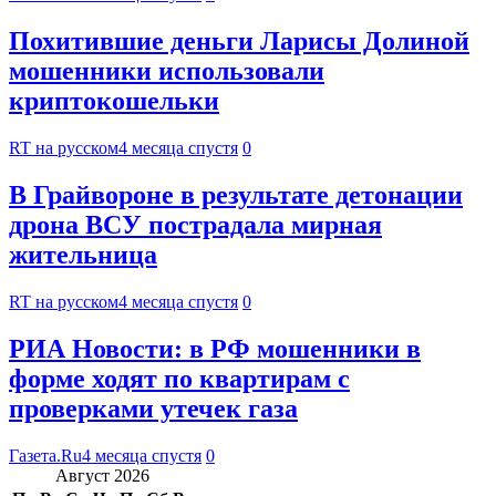
Похитившие деньги Ларисы Долиной
мошенники использовали
криптокошельки
RT на русском
4 месяца спустя
0
В Грайвороне в результате детонации
дрона ВСУ пострадала мирная
жительница
RT на русском
4 месяца спустя
0
РИА Новости: в РФ мошенники в
форме ходят по квартирам с
проверками утечек газа
Газета.Ru
4 месяца спустя
0
Август 2026