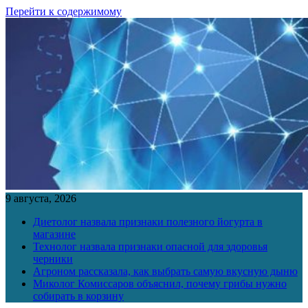
Перейти к содержимому
9 августа, 2026
Диетолог назвала признаки полезного йогурта в
магазине
Технолог назвала признаки опасной для здоровья
черники
Агроном рассказала, как выбрать самую вкусную дыню
Миколог Комиссаров объяснил, почему грибы нужно
собирать в корзину