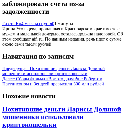
заблокировали счета из-за
задолженности
Газета.Ru
4 месяца спустя
0
1 минуты
Ирина Усольцева, пропавшая в Красноярском крае вместе с
мужем и маленькой дочерью, осталась должна налоговой. Об
этом сообщает aif. ru. По данным издания, речь идет о сумме
около семи тысяч рублей.
Навигация по записям
Предыдущая:
Похитившие деньги Ларисы Долиной
мошенники использовали криптокошельки
Далее:
Сборы фильма «Вот это драма!» с Робертом
Паттинсоном и Зендеей превысили 300 млн рублей
Похожие новости
Похитившие деньги Ларисы Долиной
мошенники использовали
криптокошельки