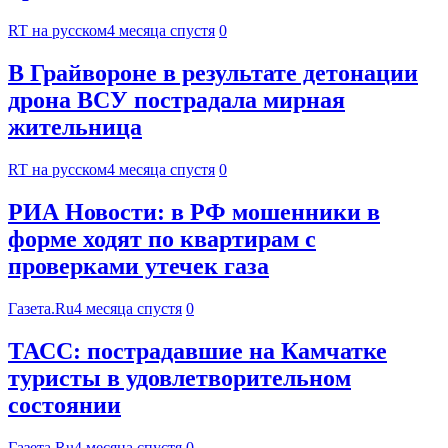
RT на русском
4 месяца спустя
0
В Грайвороне в результате детонации
дрона ВСУ пострадала мирная
жительница
RT на русском
4 месяца спустя
0
РИА Новости: в РФ мошенники в
форме ходят по квартирам с
проверками утечек газа
Газета.Ru
4 месяца спустя
0
ТАСС: пострадавшие на Камчатке
туристы в удовлетворительном
состоянии
Газета.Ru
4 месяца спустя
0