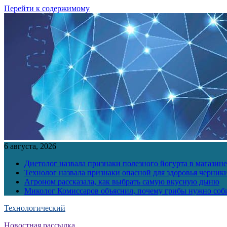
Перейти к содержимому
6 августа, 2026
Диетолог назвала признаки полезного йогурта в магазине
Технолог назвала признаки опасной для здоровья черник
Агроном рассказала, как выбрать самую вкусную дыню
Миколог Комиссаров объяснил, почему грибы нужно соби
Технологический
Новостная рассылка