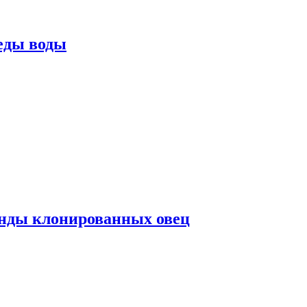
еды воды
нды клонированных овец