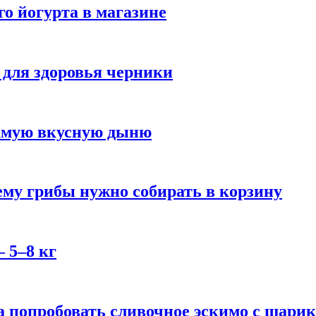
го йогурта в магазине
 для здоровья черники
самую вкусную дыню
му грибы нужно собирать в корзину
 5–8 кг
 попробовать сливочное эскимо с шари