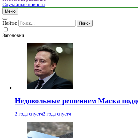
Случайные новости
Меню
Найти:
Заголовки
Недовольные решением Маска подде
2 года спустя
2 года спустя