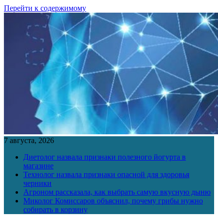
Перейти к содержимому
7 августа, 2026
Диетолог назвала признаки полезного йогурта в
магазине
Технолог назвала признаки опасной для здоровья
черники
Агроном рассказала, как выбрать самую вкусную дыню
Миколог Комиссаров объяснил, почему грибы нужно
собирать в корзину