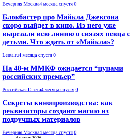
Вечерняя Москва
4 месяца спустя
0
Блокбастер про Майкла Джексона
скоро выйдет в кино. Из него уже
вырезали всю линию о связях певца с
детьми. Что ждать от «Майкла»?
Lenta.ru
4 месяца спустя
0
На 48-м ММКФ ожидается “цунами
российских премьер”
Российская Газета
4 месяца спустя
0
Секреты кинопроизводства: как
реквизиторы создают магию из
подручных материалов
Вечерняя Москва
4 месяца спустя
0
Август 2026