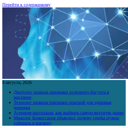
Перейти к содержимому
8 августа, 2026
Диетолог назвала признаки полезного йогурта в
магазине
Технолог назвала признаки опасной для здоровья
черники
Агроном рассказала, как выбрать самую вкусную дыню
Миколог Комиссаров объяснил, почему грибы нужно
собирать в корзину