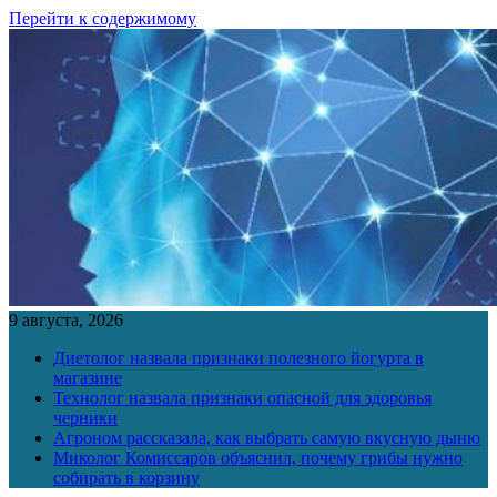
Перейти к содержимому
9 августа, 2026
Диетолог назвала признаки полезного йогурта в
магазине
Технолог назвала признаки опасной для здоровья
черники
Агроном рассказала, как выбрать самую вкусную дыню
Миколог Комиссаров объяснил, почему грибы нужно
собирать в корзину