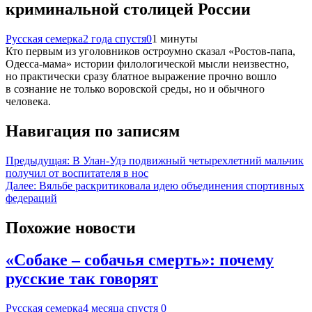
криминальной столицей России
Русская семерка
2 года спустя
0
1 минуты
Кто первым из уголовников остроумно сказал «Ростов-папа,
Одесса-мама» истории филологической мысли неизвестно,
но практически сразу блатное выражение прочно вошло
в сознание не только воровской среды, но и обычного
человека.
Навигация по записям
Предыдущая:
В Улан-Удэ подвижный четырехлетний мальчик
получил от воспитателя в нос
Далее:
Вяльбе раскритиковала идею объединения спортивных
федераций
Похожие новости
«Собаке – собачья смерть»: почему
русские так говорят
Русская семерка
4 месяца спустя
0