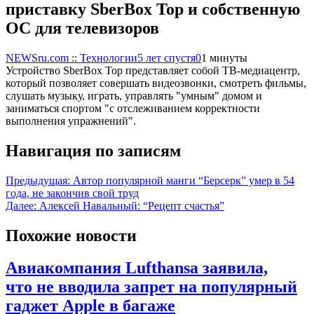
приставку SberBox Top и собственную
ОС для телевизоров
NEWSru.com :: Технологии
5 лет спустя
0
1 минуты
Устройство SberBox Top представляет собой ТВ-медиацентр,
который позволяет совершать видеозвонки, смотреть фильмы,
слушать музыку, играть, управлять "умным" домом и
заниматься спортом "с отслеживанием корректности
выполнения упражнений".
Навигация по записям
Предыдущая:
Автор популярной манги “Берсерк” умер в 54
года, не закончив свой труд
Далее:
Алексей Навальный: “Рецепт счастья”
Похожие новости
Авиакомпания Lufthansa заявила,
что не вводила запрет на популярный
гаджет Apple в багаже