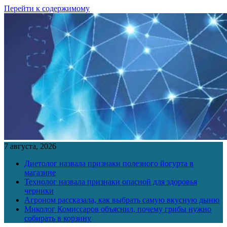
Перейти к содержимому
7 августа, 2026
Диетолог назвала признаки полезного йогурта в
магазине
Технолог назвала признаки опасной для здоровья
черники
Агроном рассказала, как выбрать самую вкусную дыню
Миколог Комиссаров объяснил, почему грибы нужно
собирать в корзину