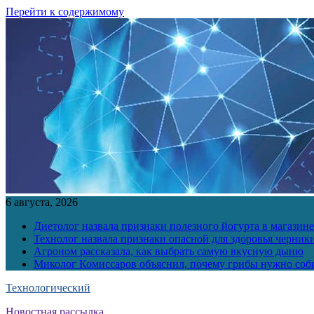
Перейти к содержимому
6 августа, 2026
Диетолог назвала признаки полезного йогурта в магазине
Технолог назвала признаки опасной для здоровья черник
Агроном рассказала, как выбрать самую вкусную дыню
Миколог Комиссаров объяснил, почему грибы нужно соби
Технологический
Новостная рассылка