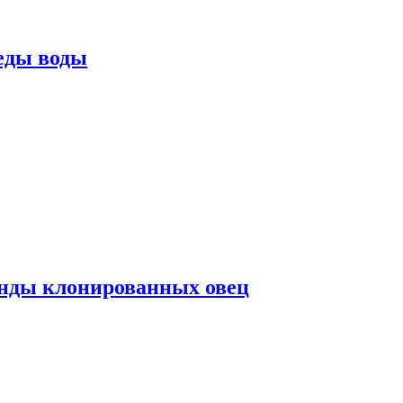
еды воды
нды клонированных овец