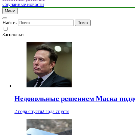
Случайные новости
Меню
Найти:
Заголовки
Недовольные решением Маска подде
2 года спустя
2 года спустя