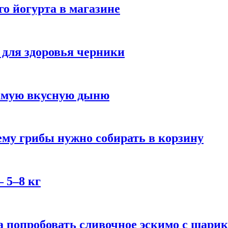
го йогурта в магазине
 для здоровья черники
самую вкусную дыню
му грибы нужно собирать в корзину
 5–8 кг
 попробовать сливочное эскимо с шари