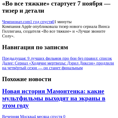
«Во все тяжкие» стартует 7 ноября —
тизер и детали
Чемпионат.com
1 год спустя
0
1 минуты
Компания Apple опубликовала тизер нового сериала Винса
Гиллигана, создателя «Во все тяжкие» и «Лучше звоните
Солу».
Навигация по записям
Предыдущая:
9 лучших фильмов про бои без правил: список
Далее:
Сериал «Ходячие мертвецы: Дэрил Диксон» продлили
на четвёртый сезон — он станет финальным
Похожие новости
Новая история Мамонтенка: какие
мультфильмы выходят на экраны в
этом году
Вечерняя Москва
4 месяца спустя
0