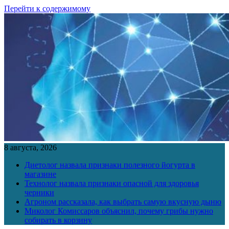
Перейти к содержимому
8 августа, 2026
Диетолог назвала признаки полезного йогурта в
магазине
Технолог назвала признаки опасной для здоровья
черники
Агроном рассказала, как выбрать самую вкусную дыню
Миколог Комиссаров объяснил, почему грибы нужно
собирать в корзину