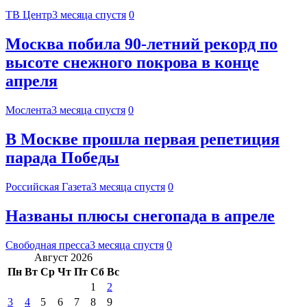
ТВ Центр
3 месяца спустя
0
Москва побила 90-летний рекорд по
высоте снежного покрова в конце
апреля
Мослента
3 месяца спустя
0
В Москве прошла первая репетиция
парада Победы
Российская Газета
3 месяца спустя
0
Названы плюсы снегопада в апреле
Свободная пресса
3 месяца спустя
0
Август 2026
Пн
Вт
Ср
Чт
Пт
Сб
Вс
1
2
3
4
5
6
7
8
9