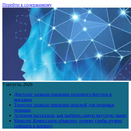
Перейти к содержимому
7 августа, 2026
Диетолог назвала признаки полезного йогурта в
магазине
Технолог назвала признаки опасной для здоровья
черники
Агроном рассказала, как выбрать самую вкусную дыню
Миколог Комиссаров объяснил, почему грибы нужно
собирать в корзину