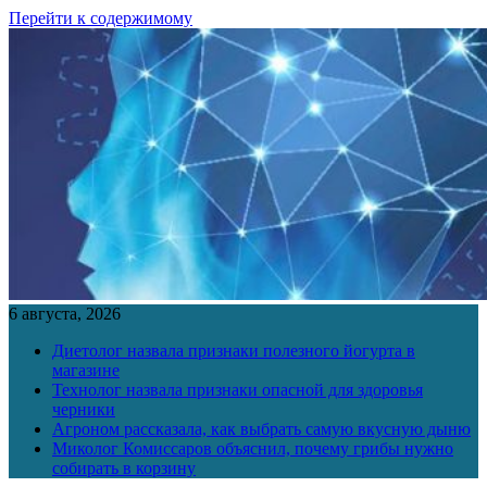
Перейти к содержимому
6 августа, 2026
Диетолог назвала признаки полезного йогурта в
магазине
Технолог назвала признаки опасной для здоровья
черники
Агроном рассказала, как выбрать самую вкусную дыню
Миколог Комиссаров объяснил, почему грибы нужно
собирать в корзину