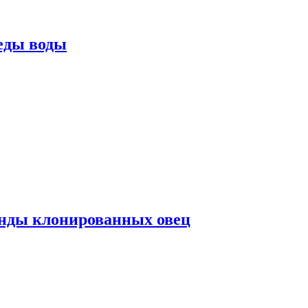
еды воды
нды клонированных овец