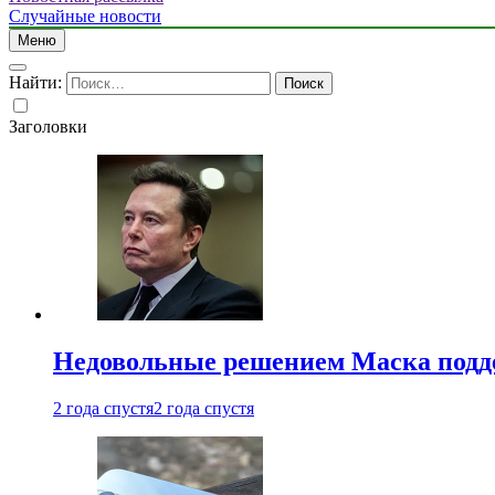
Случайные новости
Меню
Найти:
Заголовки
Недовольные решением Маска подде
2 года спустя
2 года спустя