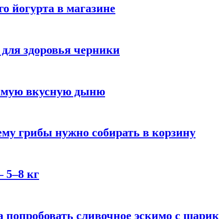
го йогурта в магазине
 для здоровья черники
самую вкусную дыню
му грибы нужно собирать в корзину
 5–8 кг
 попробовать сливочное эскимо с шари