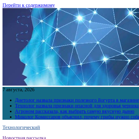
Перейти к содержимому
7 августа, 2026
Диетолог назвала признаки полезного йогурта в магазине
Технолог назвала признаки опасной для здоровья черник
Агроном рассказала, как выбрать самую вкусную дыню
Миколог Комиссаров объяснил, почему грибы нужно соби
Технологический
Новостная рассылка