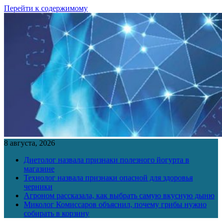
Перейти к содержимому
8 августа, 2026
Диетолог назвала признаки полезного йогурта в
магазине
Технолог назвала признаки опасной для здоровья
черники
Агроном рассказала, как выбрать самую вкусную дыню
Миколог Комиссаров объяснил, почему грибы нужно
собирать в корзину