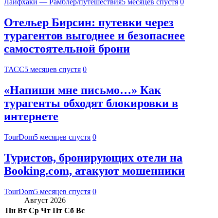
Лайфхаки — Рамблер/путешествия
5 месяцев спустя
0
Отельер Бирсин: путевки через
турагентов выгоднее и безопаснее
самостоятельной брони
ТАСС
5 месяцев спустя
0
«Напиши мне письмо…» Как
турагенты обходят блокировки в
интернете
TourDom
5 месяцев спустя
0
Туристов, бронирующих отели на
Booking.com, атакуют мошенники
TourDom
5 месяцев спустя
0
Август 2026
Пн
Вт
Ср
Чт
Пт
Сб
Вс