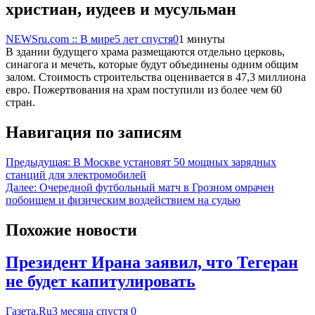
христиан, иудеев и мусульман
NEWSru.com :: В мире
5 лет спустя
0
1 минуты
В здании будущего храма размещаются отдельно церковь,
синагога и мечеть, которые будут объединены одним общим
залом. Стоимость строительства оценивается в 47,3 миллиона
евро. Пожертвования на храм поступили из более чем 60
стран.
Навигация по записям
Предыдущая:
В Москве установят 50 мощных зарядных
станций для электромобилей
Далее:
Очередной футбольный матч в Грозном омрачен
побоищем и физическим воздействием на судью
Похожие новости
Президент Ирана заявил, что Тегеран
не будет капитулировать
Газета.Ru
3 месяца спустя
0