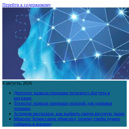
Перейти к содержимому
8 августа, 2026
Диетолог назвала признаки полезного йогурта в
магазине
Технолог назвала признаки опасной для здоровья
черники
Агроном рассказала, как выбрать самую вкусную дыню
Миколог Комиссаров объяснил, почему грибы нужно
собирать в корзину