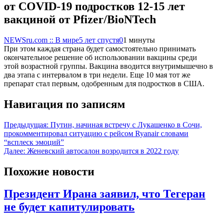
от COVID-19 подростков 12-15 лет
вакциной от Pfizer/BioNTech
NEWSru.com :: В мире
5 лет спустя
0
1 минуты
При этом каждая страна будет самостоятельно принимать
окончательное решение об использовании вакцины среди
этой возрастной группы. Вакцина вводится внутримышечно в
два этапа с интервалом в три недели. Еще 10 мая тот же
препарат стал первым, одобренным для подростков в США.
Навигация по записям
Предыдущая:
Путин, начиная встречу с Лукашенко в Сочи,
прокомментировал ситуацию с рейсом Ryanair словами
“всплеск эмоций”
Далее:
Женевский автосалон возродится в 2022 году
Похожие новости
Президент Ирана заявил, что Тегеран
не будет капитулировать