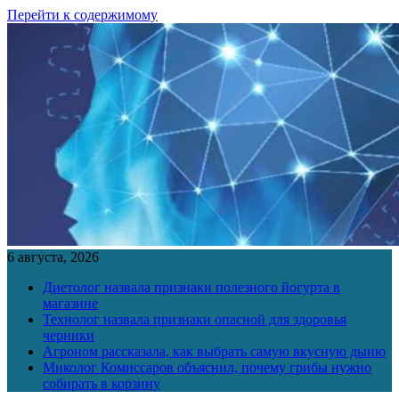
Перейти к содержимому
6 августа, 2026
Диетолог назвала признаки полезного йогурта в
магазине
Технолог назвала признаки опасной для здоровья
черники
Агроном рассказала, как выбрать самую вкусную дыню
Миколог Комиссаров объяснил, почему грибы нужно
собирать в корзину