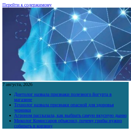
Перейти к содержимому
7 августа, 2026
Диетолог назвала признаки полезного йогурта в
магазине
Технолог назвала признаки опасной для здоровья
черники
Агроном рассказала, как выбрать самую вкусную дыню
Миколог Комиссаров объяснил, почему грибы нужно
собирать в корзину