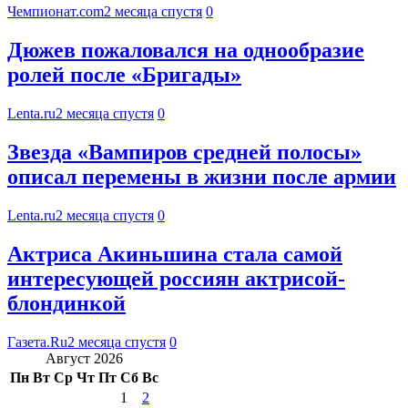
Чемпионат.com
2 месяца спустя
0
Дюжев пожаловался на однообразие
ролей после «Бригады»
Lenta.ru
2 месяца спустя
0
Звезда «Вампиров средней полосы»
описал перемены в жизни после армии
Lenta.ru
2 месяца спустя
0
Актриса Акиньшина стала самой
интересующей россиян актрисой-
блондинкой
Газета.Ru
2 месяца спустя
0
Август 2026
Пн
Вт
Ср
Чт
Пт
Сб
Вс
1
2