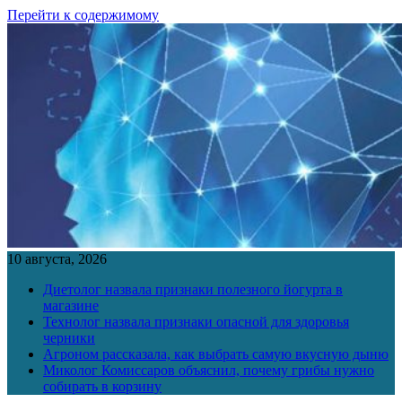
Перейти к содержимому
10 августа, 2026
Диетолог назвала признаки полезного йогурта в
магазине
Технолог назвала признаки опасной для здоровья
черники
Агроном рассказала, как выбрать самую вкусную дыню
Миколог Комиссаров объяснил, почему грибы нужно
собирать в корзину