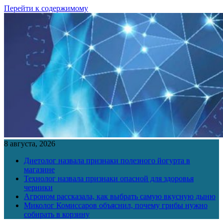
Перейти к содержимому
8 августа, 2026
Диетолог назвала признаки полезного йогурта в
магазине
Технолог назвала признаки опасной для здоровья
черники
Агроном рассказала, как выбрать самую вкусную дыню
Миколог Комиссаров объяснил, почему грибы нужно
собирать в корзину