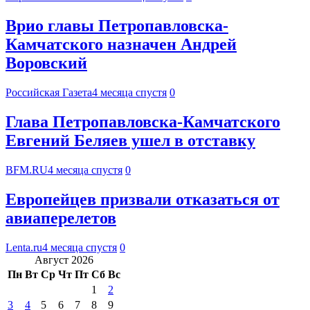
Врио главы Петропавловска-
Камчатского назначен Андрей
Воровский
Российская Газета
4 месяца спустя
0
Глава Петропавловска-Камчатского
Евгений Беляев ушел в отставку
BFM.RU
4 месяца спустя
0
Европейцев призвали отказаться от
авиаперелетов
Lenta.ru
4 месяца спустя
0
Август 2026
Пн
Вт
Ср
Чт
Пт
Сб
Вс
1
2
3
4
5
6
7
8
9