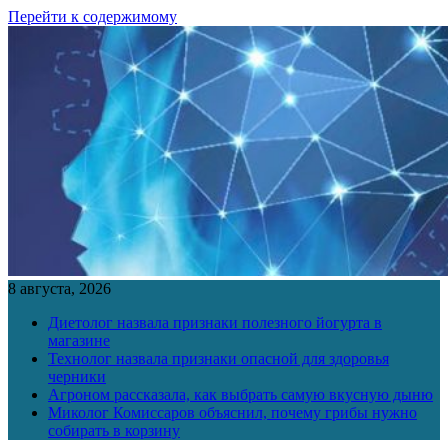
Перейти к содержимому
8 августа, 2026
Диетолог назвала признаки полезного йогурта в
магазине
Технолог назвала признаки опасной для здоровья
черники
Агроном рассказала, как выбрать самую вкусную дыню
Миколог Комиссаров объяснил, почему грибы нужно
собирать в корзину