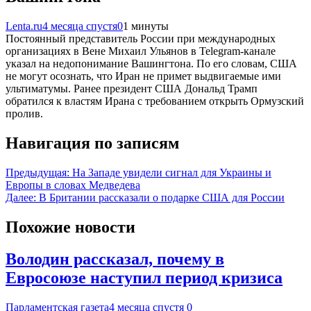
Lenta.ru
4 месяца спустя
0
1 минуты
Постоянный представитель России при международных
организациях в Вене Михаил Ульянов в Telegram-канале
указал на недопонимание Вашингтона. По его словам, США
не могут осознать, что Иран не примет выдвигаемые ими
ультиматумы. Ранее президент США Дональд Трамп
обратился к властям Ирана с требованием открыть Ормузский
пролив.
Навигация по записям
Предыдущая:
На Западе увидели сигнал для Украины и
Европы в словах Медведева
Далее:
В Британии рассказали о подарке США для России
Похожие новости
Володин рассказал, почему в
Евросоюзе наступил период кризиса
Парламентская газета
4 месяца спустя
0