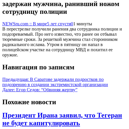
задержан мужчина, ранивший ножом
сотрудницу полиции
NEWSru.com :: В мире
5 лет спустя
0
1 минуты
В перестрелке получили ранения два сотрудника полиции и
подозреваемый. Про него известно, что ранее он отбывал
тюремные сроки. За решеткой мужчина стал сторонником
радикального ислама. Утром в пятницу он напал в
полицейском участке на сотрудницу МВД и похитил ее
оружие.
Навигация по записям
Предыдущая:
В Саратове задержали подростков по
подозрению в создании экстремистской организации
Далее:
Егор Седов: “Обвиняя жертву”
Похожие новости
Президент Ирана заявил, что Тегеран
не будет капитулировать