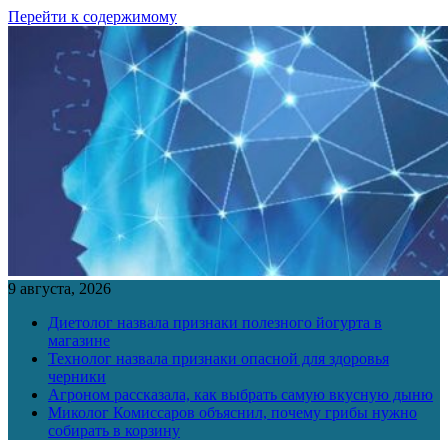
Перейти к содержимому
9 августа, 2026
Диетолог назвала признаки полезного йогурта в
магазине
Технолог назвала признаки опасной для здоровья
черники
Агроном рассказала, как выбрать самую вкусную дыню
Миколог Комиссаров объяснил, почему грибы нужно
собирать в корзину