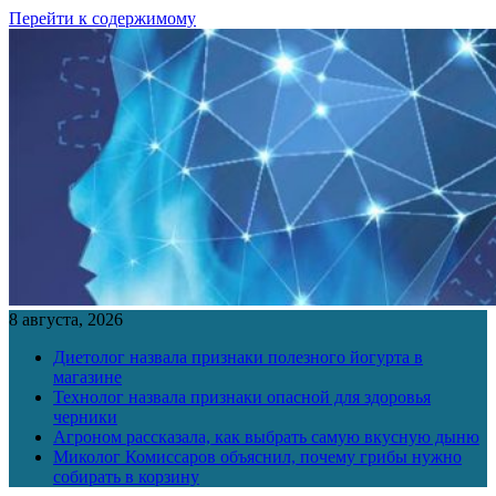
Перейти к содержимому
8 августа, 2026
Диетолог назвала признаки полезного йогурта в
магазине
Технолог назвала признаки опасной для здоровья
черники
Агроном рассказала, как выбрать самую вкусную дыню
Миколог Комиссаров объяснил, почему грибы нужно
собирать в корзину