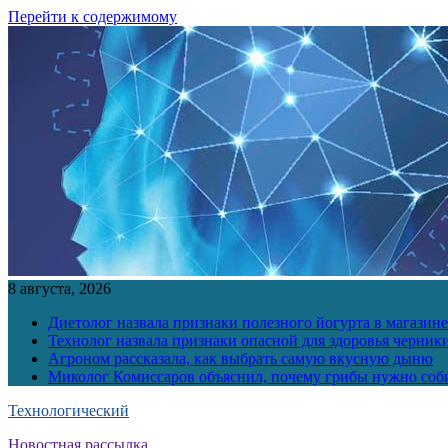
Перейти к содержимому
8 августа, 2026
Диетолог назвала признаки полезного йогурта в магазине
Технолог назвала признаки опасной для здоровья черник
Агроном рассказала, как выбрать самую вкусную дыню
Миколог Комиссаров объяснил, почему грибы нужно соби
Технологический
Новостная рассылка