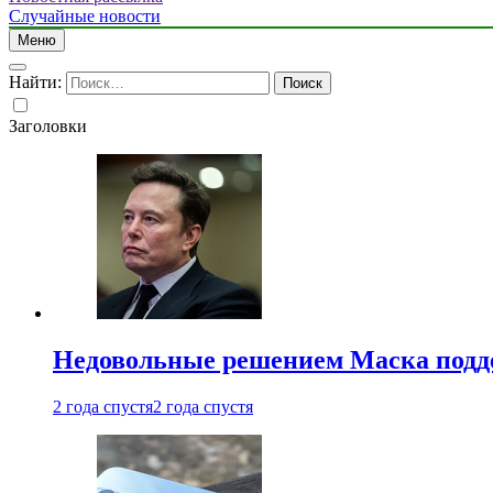
Случайные новости
Меню
Найти:
Заголовки
Недовольные решением Маска подде
2 года спустя
2 года спустя