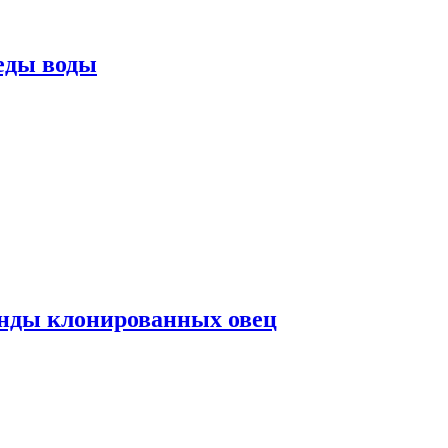
еды воды
нды клонированных овец