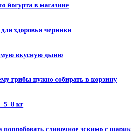
го йогурта в магазине
 для здоровья черники
самую вкусную дыню
му грибы нужно собирать в корзину
 5–8 кг
 попробовать сливочное эскимо с шари