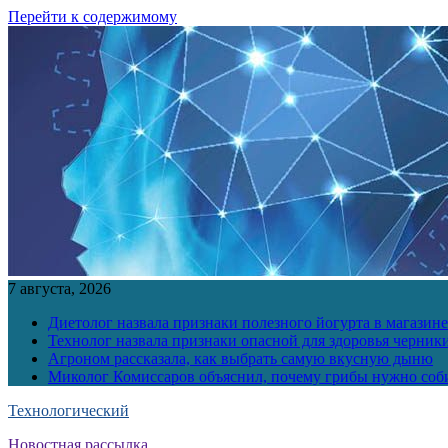
Перейти к содержимому
7 августа, 2026
Диетолог назвала признаки полезного йогурта в магазине
Технолог назвала признаки опасной для здоровья черник
Агроном рассказала, как выбрать самую вкусную дыню
Миколог Комиссаров объяснил, почему грибы нужно соби
Технологический
Новостная рассылка