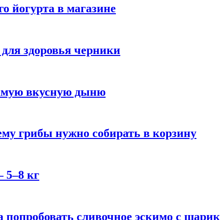
го йогурта в магазине
 для здоровья черники
самую вкусную дыню
му грибы нужно собирать в корзину
 5–8 кг
 попробовать сливочное эскимо с шари