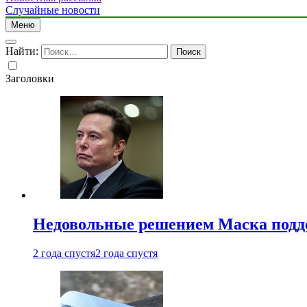
Случайные новости
Меню
Найти:
Заголовки
Недовольные решением Маска подде
2 года спустя
2 года спустя