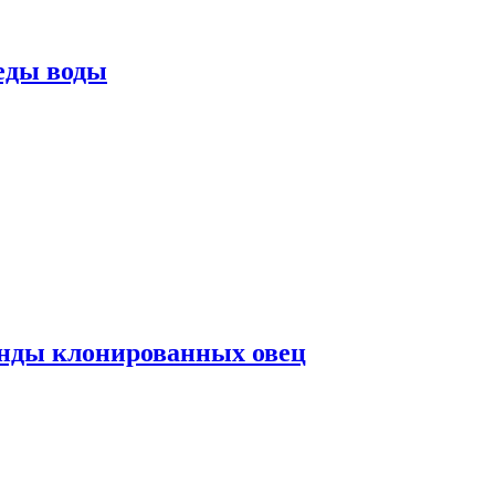
еды воды
нды клонированных овец