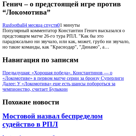
Генич – о предстоящей игре против
“Локомотива”
Rusfootball
4 месяца спустя
0
1 минуты
Популярный комментатор Константин Генич высказался о
предстоящем матче 26-го тура РПЛ. "Как бы это
парадоксально ни звучало, или как, может, грубо ни звучало,
но такие команды, как "Краснодар", "Динамо", а…
Навигация по записям
Предыдущая:
«Хорошая победа». Константинов — о
«Локомотиве» в первом матче серии за бронзу Суперлиги
Далее:
У «Локомотива» еще есть шансы побороться за
чемпионство, считает Булыкин
Похожие новости
Мостовой назвал беспределом
судейство в РПЛ