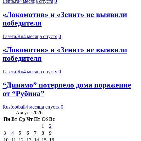
Lenta.ru
4 месяца спустя
0
«Локомотив» и «Зенит» не выявили
победителя
Газета.Ru
4 месяца спустя
0
«Локомотив» и «Зенит» не выявили
победителя
Газета.Ru
4 месяца спустя
0
“Динамо” потерпело дома поражение
от “Рубина”
Rusfootball
4 месяца спустя
0
Август 2026
Пн
Вт
Ср
Чт
Пт
Сб
Вс
1
2
3
4
5
6
7
8
9
10
11
12
13
14
15
16