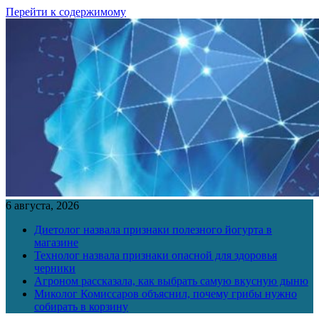
Перейти к содержимому
6 августа, 2026
Диетолог назвала признаки полезного йогурта в
магазине
Технолог назвала признаки опасной для здоровья
черники
Агроном рассказала, как выбрать самую вкусную дыню
Миколог Комиссаров объяснил, почему грибы нужно
собирать в корзину