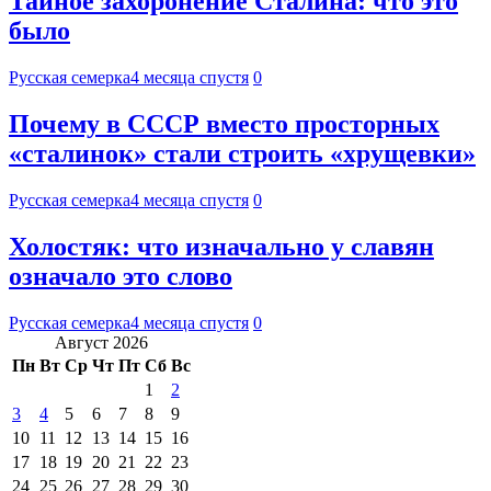
Тайное захоронение Сталина: что это
было
Русская семерка
4 месяца спустя
0
Почему в СССР вместо просторных
«сталинок» стали строить «хрущевки»
Русская семерка
4 месяца спустя
0
Холостяк: что изначально у славян
означало это слово
Русская семерка
4 месяца спустя
0
Август 2026
Пн
Вт
Ср
Чт
Пт
Сб
Вс
1
2
3
4
5
6
7
8
9
10
11
12
13
14
15
16
17
18
19
20
21
22
23
24
25
26
27
28
29
30