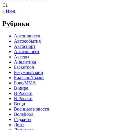
31
« Июл
Рубрики
Автоновости
Автособытия
Автоспорт
Автоэксперт
Актеры
Аналитика
Баскетбол
Безумный мир
Биатлон/Лыжи
Бокс/MMA
В мире
В России
В России
Вещи
Военные новости
Волейбол
Гаджеты
Дети
Дом и сад