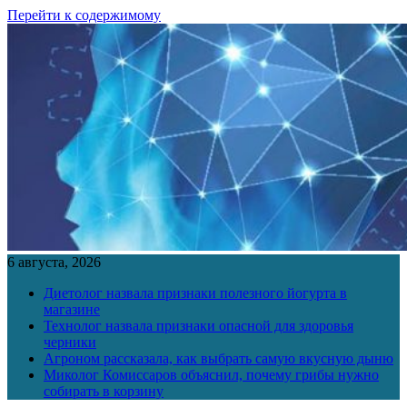
Перейти к содержимому
6 августа, 2026
Диетолог назвала признаки полезного йогурта в
магазине
Технолог назвала признаки опасной для здоровья
черники
Агроном рассказала, как выбрать самую вкусную дыню
Миколог Комиссаров объяснил, почему грибы нужно
собирать в корзину