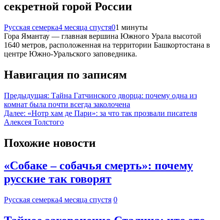
секретной горой России
Русская семерка
4 месяца спустя
0
1 минуты
Гора Ямантау — главная вершина Южного Урала высотой
1640 метров, расположенная на территории Башкортостана в
центре Южно-Уральского заповедника.
Навигация по записям
Предыдущая:
Тайна Гатчинского дворца: почему одна из
комнат была почти всегда заколочена
Далее:
«Нотр хам де Пари»: за что так прозвали писателя
Алексея Толстого
Похожие новости
«Собаке – собачья смерть»: почему
русские так говорят
Русская семерка
4 месяца спустя
0