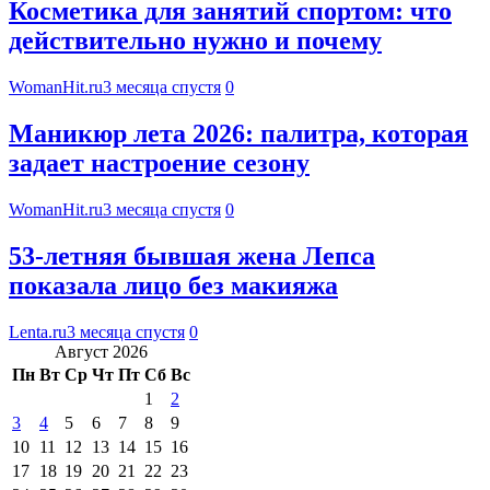
Косметика для занятий спортом: что
действительно нужно и почему
WomanHit.ru
3 месяца спустя
0
Маникюр лета 2026: палитра, которая
задает настроение сезону
WomanHit.ru
3 месяца спустя
0
53-летняя бывшая жена Лепса
показала лицо без макияжа
Lenta.ru
3 месяца спустя
0
Август 2026
Пн
Вт
Ср
Чт
Пт
Сб
Вс
1
2
3
4
5
6
7
8
9
10
11
12
13
14
15
16
17
18
19
20
21
22
23