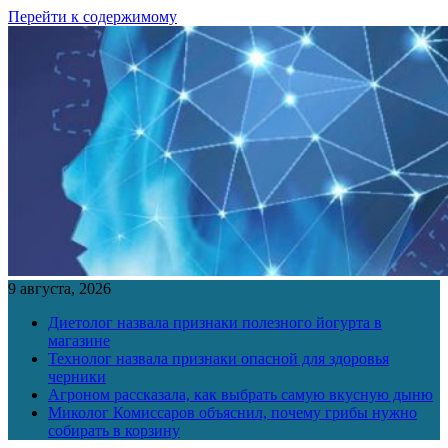
Перейти к содержимому
9 августа, 2026
Диетолог назвала признаки полезного йогурта в
магазине
Технолог назвала признаки опасной для здоровья
черники
Агроном рассказала, как выбрать самую вкусную дыню
Миколог Комиссаров объяснил, почему грибы нужно
собирать в корзину