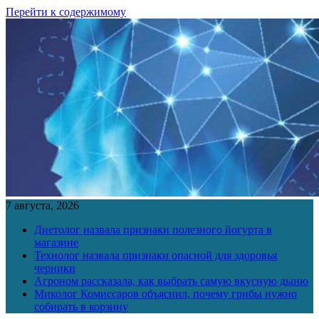
Перейти к содержимому
7 августа, 2026
Диетолог назвала признаки полезного йогурта в
магазине
Технолог назвала признаки опасной для здоровья
черники
Агроном рассказала, как выбрать самую вкусную дыню
Миколог Комиссаров объяснил, почему грибы нужно
собирать в корзину