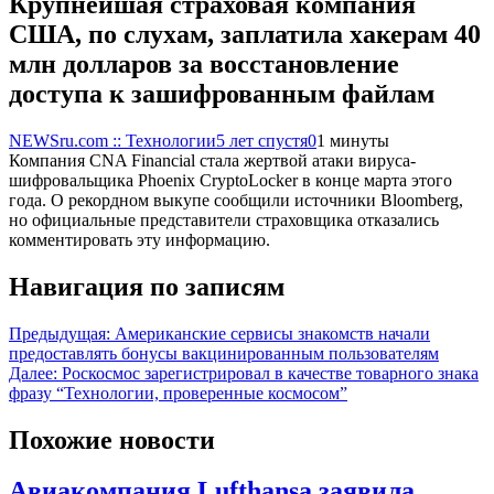
Крупнейшая страховая компания
США, по слухам, заплатила хакерам 40
млн долларов за восстановление
доступа к зашифрованным файлам
NEWSru.com :: Технологии
5 лет спустя
0
1 минуты
Компания CNA Financial стала жертвой атаки вируса-
шифровальщика Phoenix CryptoLocker в конце марта этого
года. О рекордном выкупе сообщили источники Bloomberg,
но официальные представители страховщика отказались
комментировать эту информацию.
Навигация по записям
Предыдущая:
Американские сервисы знакомств начали
предоставлять бонусы вакцинированным пользователям
Далее:
Роскосмос зарегистрировал в качестве товарного знака
фразу “Технологии, проверенные космосом”
Похожие новости
Авиакомпания Lufthansa заявила,