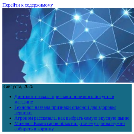
Перейти к содержимому
8 августа, 2026
Диетолог назвала признаки полезного йогурта в
магазине
Технолог назвала признаки опасной для здоровья
черники
Агроном рассказала, как выбрать самую вкусную дыню
Миколог Комиссаров объяснил, почему грибы нужно
собирать в корзину