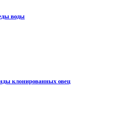
еды воды
нды клонированных овец