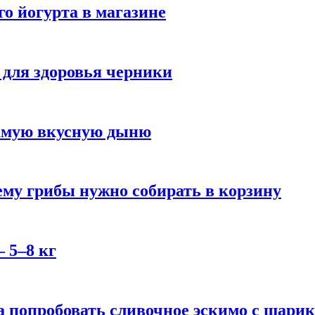
го йогурта в магазине
 для здоровья черники
самую вкусную дыню
му грибы нужно собирать в корзину
 5–8 кг
 попробовать сливочное эскимо с шари