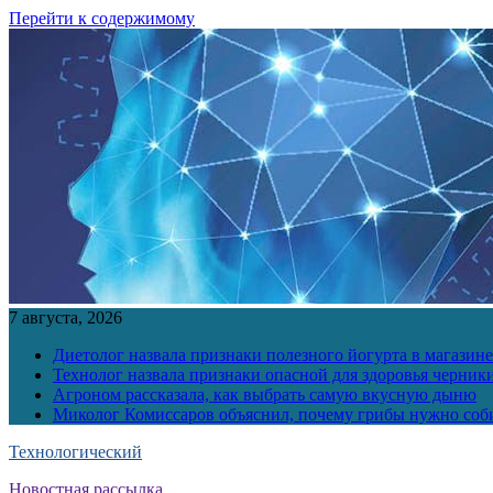
Перейти к содержимому
7 августа, 2026
Диетолог назвала признаки полезного йогурта в магазине
Технолог назвала признаки опасной для здоровья черник
Агроном рассказала, как выбрать самую вкусную дыню
Миколог Комиссаров объяснил, почему грибы нужно соби
Технологический
Новостная рассылка