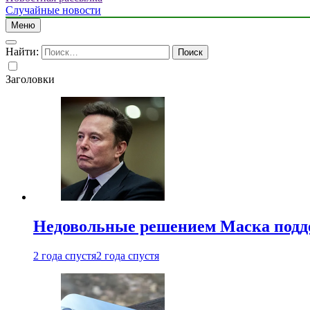
Случайные новости
Меню
Найти:
Заголовки
Недовольные решением Маска подде
2 года спустя
2 года спустя