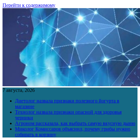
Перейти к содержимому
7 августа, 2026
Диетолог назвала признаки полезного йогурта в
магазине
Технолог назвала признаки опасной для здоровья
черники
Агроном рассказала, как выбрать самую вкусную дыню
Миколог Комиссаров объяснил, почему грибы нужно
собирать в корзину