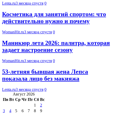
Lenta.ru
3 месяца спустя
0
Косметика для занятий спортом: что
действительно нужно и почему
WomanHit.ru
3 месяца спустя
0
Маникюр лета 2026: палитра, которая
задает настроение сезону
WomanHit.ru
3 месяца спустя
0
53-летняя бывшая жена Лепса
показала лицо без макияжа
Lenta.ru
3 месяца спустя
0
Август 2026
Пн
Вт
Ср
Чт
Пт
Сб
Вс
1
2
3
4
5
6
7
8
9