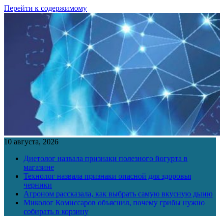
Перейти к содержимому
10 августа, 2026
Диетолог назвала признаки полезного йогурта в
магазине
Технолог назвала признаки опасной для здоровья
черники
Агроном рассказала, как выбрать самую вкусную дыню
Миколог Комиссаров объяснил, почему грибы нужно
собирать в корзину