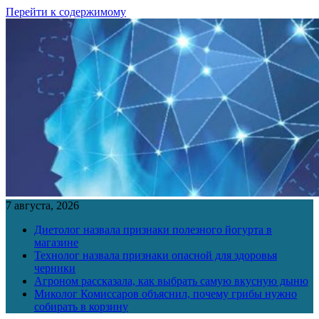
Перейти к содержимому
7 августа, 2026
Диетолог назвала признаки полезного йогурта в
магазине
Технолог назвала признаки опасной для здоровья
черники
Агроном рассказала, как выбрать самую вкусную дыню
Миколог Комиссаров объяснил, почему грибы нужно
собирать в корзину