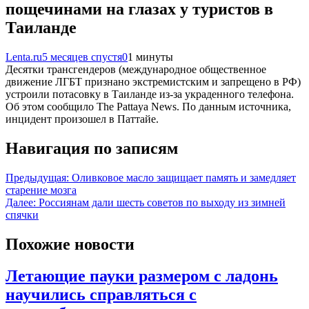
пощечинами на глазах у туристов в
Таиланде
Lenta.ru
5 месяцев спустя
0
1 минуты
Десятки трансгендеров (международное общественное
движение ЛГБТ признано экстремистским и запрещено в РФ)
устроили потасовку в Таиланде из-за украденного телефона.
Об этом сообщило The Pattaya News. По данным источника,
инцидент произошел в Паттайе.
Навигация по записям
Предыдущая:
Оливковое масло защищает память и замедляет
старение мозга
Далее:
Россиянам дали шесть советов по выходу из зимней
спячки
Похожие новости
Летающие пауки размером с ладонь
научились справляться с