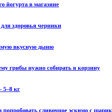
го йогурта в магазине
 для здоровья черники
самую вкусную дыню
му грибы нужно собирать в корзину
 5–8 кг
 попробовать сливочное эскимо с шари