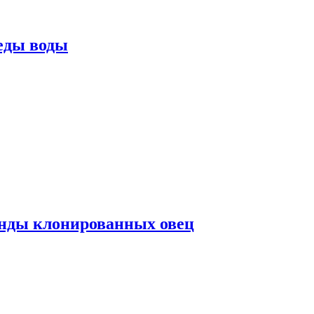
еды воды
нды клонированных овец