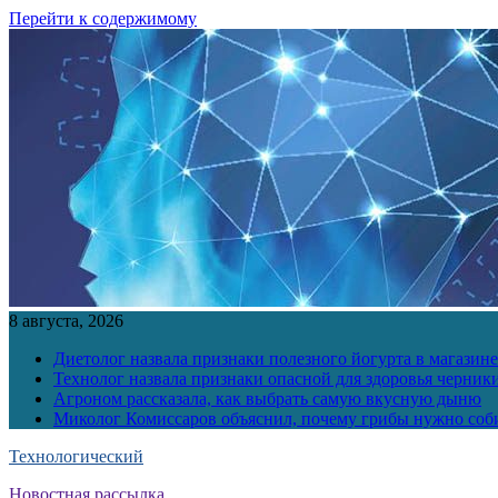
Перейти к содержимому
8 августа, 2026
Диетолог назвала признаки полезного йогурта в магазине
Технолог назвала признаки опасной для здоровья черник
Агроном рассказала, как выбрать самую вкусную дыню
Миколог Комиссаров объяснил, почему грибы нужно соби
Технологический
Новостная рассылка