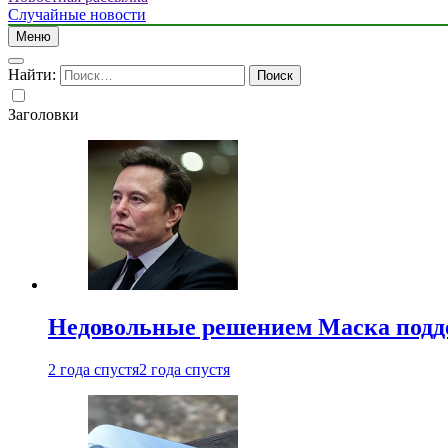
Случайные новости
Меню
Найти:
Заголовки
Недовольные решением Маска подде
2 года спустя
2 года спустя