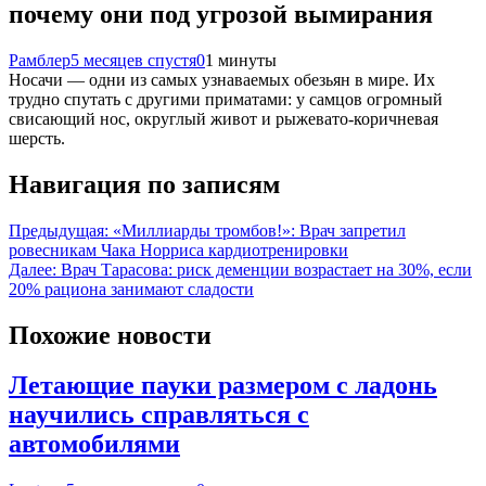
почему они под угрозой вымирания
Рамблер
5 месяцев спустя
0
1 минуты
Носачи — одни из самых узнаваемых обезьян в мире. Их
трудно спутать с другими приматами: у самцов огромный
свисающий нос, округлый живот и рыжевато-коричневая
шерсть.
Навигация по записям
Предыдущая:
«Миллиарды тромбов!»: Врач запретил
ровесникам Чака Норриса кардиотренировки
Далее:
Врач Тарасова: риск деменции возрастает на 30%, если
20% рациона занимают сладости
Похожие новости
Летающие пауки размером с ладонь
научились справляться с
автомобилями