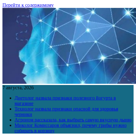
Перейти к содержимому
7 августа, 2026
Диетолог назвала признаки полезного йогурта в
магазине
Технолог назвала признаки опасной для здоровья
черники
Агроном рассказала, как выбрать самую вкусную дыню
Миколог Комиссаров объяснил, почему грибы нужно
собирать в корзину