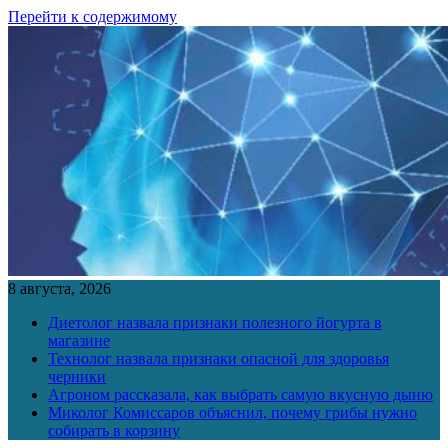
Перейти к содержимому
8 августа, 2026
Диетолог назвала признаки полезного йогурта в
магазине
Технолог назвала признаки опасной для здоровья
черники
Агроном рассказала, как выбрать самую вкусную дыню
Миколог Комиссаров объяснил, почему грибы нужно
собирать в корзину