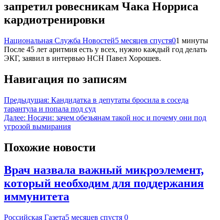
запретил ровесникам Чака Норриса
кардиотренировки
Национальная Служба Новостей
5 месяцев спустя
0
1 минуты
После 45 лет аритмия есть у всех, нужно каждый год делать
ЭКГ, заявил в интервью НСН Павел Хорошев.
Навигация по записям
Предыдущая:
Кандидатка в депутаты бросила в соседа
тарантула и попала под суд
Далее:
Носачи: зачем обезьянам такой нос и почему они под
угрозой вымирания
Похожие новости
Врач назвала важный микроэлемент,
который необходим для поддержания
иммунитета
Российская Газета
5 месяцев спустя
0