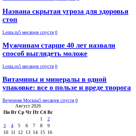
Названа скрытая угроза для здоровья
стоп
Lenta.ru
5 месяцев спустя
0
Мужчинам старше 40 лет назвали
способ выглядеть моложе
Lenta.ru
5 месяцев спустя
0
Витамины и минералы в одной
упаковке: все о пользе и вреде творога
Вечерняя Москва
5 месяцев спустя
0
Август 2026
Пн
Вт
Ср
Чт
Пт
Сб
Вс
1
2
3
4
5
6
7
8
9
10
11
12
13
14
15
16