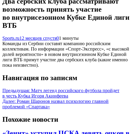
Два сербских клуба рассматривают
возможность принять участие
во внутрисезонном Кубке Единой лиги
ВТБ
Sports.ru
12 месяцев спустя
0
1 минуты
Команды из Сербии составят компанию российским
коллективам. По информации «Спорт-Экспресс», «с высокой
долей вероятности» в новом внутрисезонном Кубке Единой
лиги ВТБ примут участие два сербских клуба (какие именно
пока неизвестно).
Навигация по записям
Предыдущая:
Матч легенд российского футбола пройдет
в честь Кубка Игоря Акинфеева
Далее:
Роман Шаронов назвал психологию главной
проблемой «Спартака»
Похожие новости
«Зенит» уступил ЦСКА девять очков в