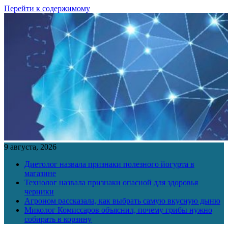
Перейти к содержимому
9 августа, 2026
Диетолог назвала признаки полезного йогурта в
магазине
Технолог назвала признаки опасной для здоровья
черники
Агроном рассказала, как выбрать самую вкусную дыню
Миколог Комиссаров объяснил, почему грибы нужно
собирать в корзину