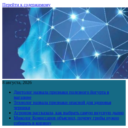
Перейти к содержимому
8 августа, 2026
Диетолог назвала признаки полезного йогурта в
магазине
Технолог назвала признаки опасной для здоровья
черники
Агроном рассказала, как выбрать самую вкусную дыню
Миколог Комиссаров объяснил, почему грибы нужно
собирать в корзину