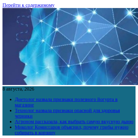
Перейти к содержимому
8 августа, 2026
Диетолог назвала признаки полезного йогурта в
магазине
Технолог назвала признаки опасной для здоровья
черники
Агроном рассказала, как выбрать самую вкусную дыню
Миколог Комиссаров объяснил, почему грибы нужно
собирать в корзину