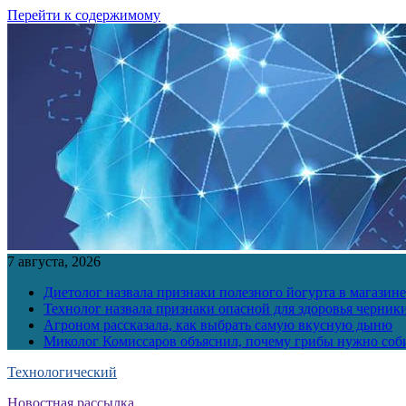
Перейти к содержимому
7 августа, 2026
Диетолог назвала признаки полезного йогурта в магазине
Технолог назвала признаки опасной для здоровья черник
Агроном рассказала, как выбрать самую вкусную дыню
Миколог Комиссаров объяснил, почему грибы нужно соби
Технологический
Новостная рассылка