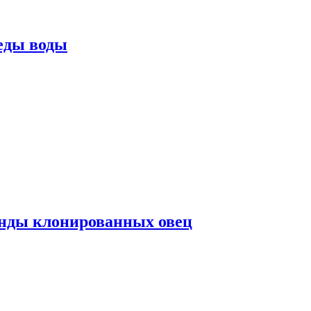
еды воды
нды клонированных овец