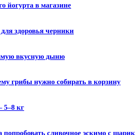
го йогурта в магазине
 для здоровья черники
самую вкусную дыню
му грибы нужно собирать в корзину
 5–8 кг
 попробовать сливочное эскимо с шари