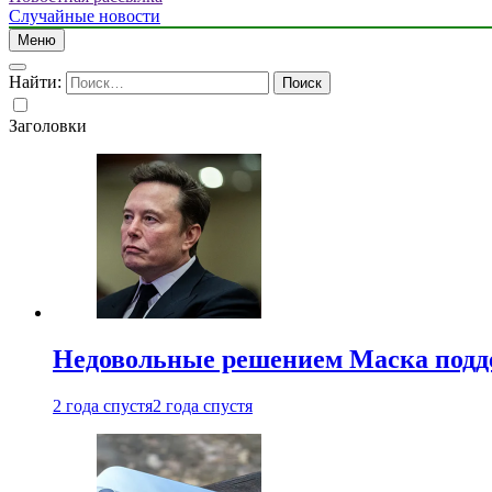
Случайные новости
Меню
Найти:
Заголовки
Недовольные решением Маска подде
2 года спустя
2 года спустя