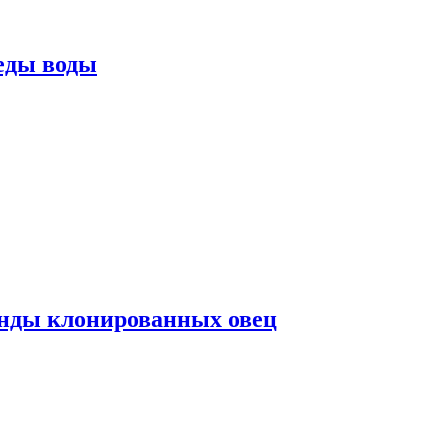
еды воды
нды клонированных овец