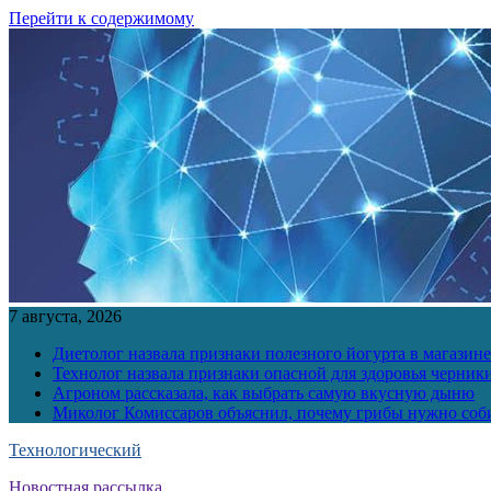
Перейти к содержимому
7 августа, 2026
Диетолог назвала признаки полезного йогурта в магазине
Технолог назвала признаки опасной для здоровья черник
Агроном рассказала, как выбрать самую вкусную дыню
Миколог Комиссаров объяснил, почему грибы нужно соби
Технологический
Новостная рассылка