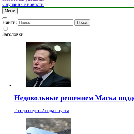
Случайные новости
Меню
Найти:
Заголовки
Недовольные решением Маска подде
2 года спустя
2 года спустя