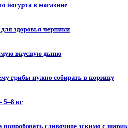
го йогурта в магазине
 для здоровья черники
самую вкусную дыню
му грибы нужно собирать в корзину
 5–8 кг
 попробовать сливочное эскимо с шари