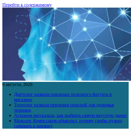
Перейти к содержимому
6 августа, 2026
Диетолог назвала признаки полезного йогурта в
магазине
Технолог назвала признаки опасной для здоровья
черники
Агроном рассказала, как выбрать самую вкусную дыню
Миколог Комиссаров объяснил, почему грибы нужно
собирать в корзину