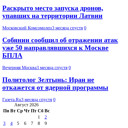
Раскрыто место запуска дронов,
упавших на территории Латвии
Московский Комсомолец
3 месяца спустя
0
Собянин сообщил об отражении атак
уже 50 направлявшихся к Москве
БПЛА
Вечерняя Москва
3 месяца спустя
0
Политолог Зелтынь: Иран не
откажется от ядерной программы
Газета.Ru
3 месяца спустя
0
Август 2026
Пн
Вт
Ср
Чт
Пт
Сб
Вс
1
2
3
4
5
6
7
8
9