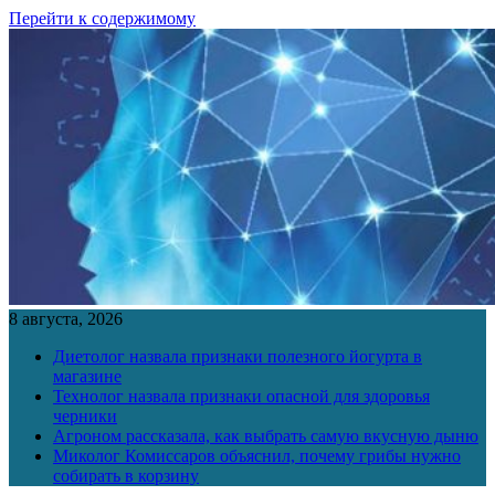
Перейти к содержимому
8 августа, 2026
Диетолог назвала признаки полезного йогурта в
магазине
Технолог назвала признаки опасной для здоровья
черники
Агроном рассказала, как выбрать самую вкусную дыню
Миколог Комиссаров объяснил, почему грибы нужно
собирать в корзину