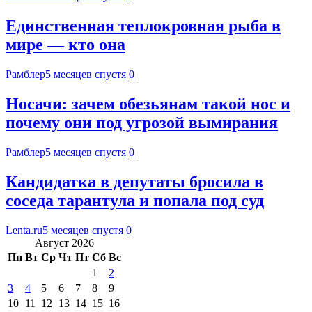
Единственная теплокровная рыба в
мире — кто она
Рамблер
5 месяцев спустя
0
Носачи: зачем обезьянам такой нос и
почему они под угрозой вымирания
Рамблер
5 месяцев спустя
0
Кандидатка в депутаты бросила в
соседа тарантула и попала под суд
Lenta.ru
5 месяцев спустя
0
Август 2026
Пн
Вт
Ср
Чт
Пт
Сб
Вс
1
2
3
4
5
6
7
8
9
10
11
12
13
14
15
16