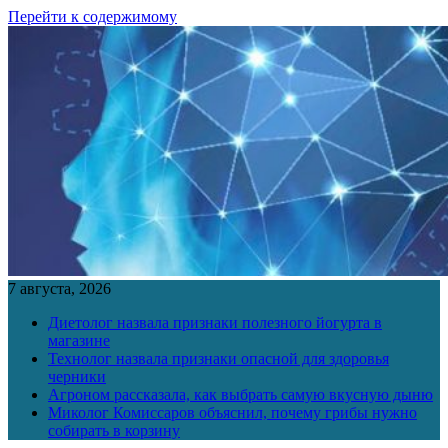
Перейти к содержимому
7 августа, 2026
Диетолог назвала признаки полезного йогурта в
магазине
Технолог назвала признаки опасной для здоровья
черники
Агроном рассказала, как выбрать самую вкусную дыню
Миколог Комиссаров объяснил, почему грибы нужно
собирать в корзину