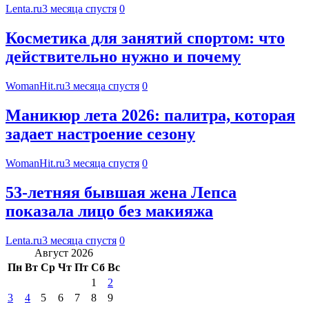
Lenta.ru
3 месяца спустя
0
Косметика для занятий спортом: что
действительно нужно и почему
WomanHit.ru
3 месяца спустя
0
Маникюр лета 2026: палитра, которая
задает настроение сезону
WomanHit.ru
3 месяца спустя
0
53-летняя бывшая жена Лепса
показала лицо без макияжа
Lenta.ru
3 месяца спустя
0
Август 2026
Пн
Вт
Ср
Чт
Пт
Сб
Вс
1
2
3
4
5
6
7
8
9