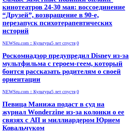
кинотеатров 24-30 мая: воссоединение
“Друзей”, возвращение в 90-е,
перезапуск психотерапевтических
историй
NEWSru.com :: Культура
5 лет спустя
0
Роскомнадзор предупредил Disney из-за
мультфильма c героем-геем, который
боится рассказать родителям о своей
ориентации
NEWSru.com :: Культура
5 лет спустя
0
Певица Манижа подаст в суд на
журнал Wonderzine из-за колонки о ее
связях с АП и миллиардером Юрием
Ковальчуком