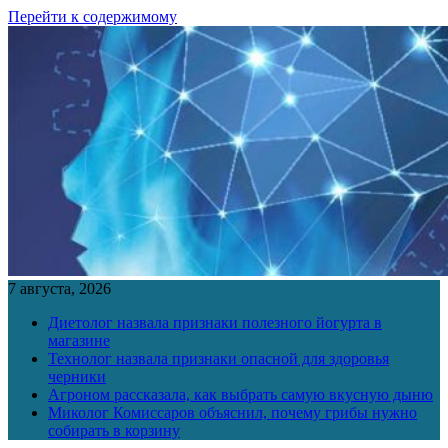
Перейти к содержимому
7 августа, 2026
Диетолог назвала признаки полезного йогурта в
магазине
Технолог назвала признаки опасной для здоровья
черники
Агроном рассказала, как выбрать самую вкусную дыню
Миколог Комиссаров объяснил, почему грибы нужно
собирать в корзину