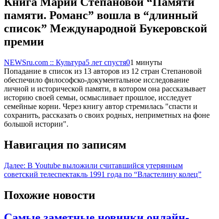
Книга Марии Степановой “Памяти
памяти. Романс” вошла в “длинный
список” Международной Букеровской
премии
NEWSru.com :: Культура
5 лет спустя
0
1 минуты
Попадание в список из 13 авторов из 12 стран Степановой
обеспечило философско-документальное исследование
личной и исторической памяти, в котором она рассказывает
историю своей семьи, осмысливает прошлое, исследует
семейные корни. Через книгу автор стремилась "спасти и
сохранить, рассказать о своих родных, неприметных на фоне
большой истории".
Навигация по записям
Далее:
В Youtube выложили считавшийся утерянным
советский телеспектакль 1991 года по “Властелину колец”
Похожие новости
Самые заметные новинки онлайн-