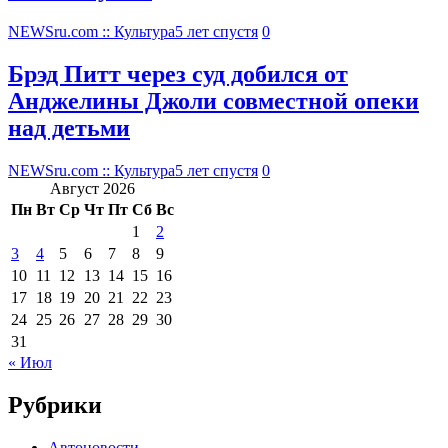
NEWSru.com :: Культура
5 лет спустя
0
Брэд Питт через суд добился от
Анджелины Джоли совместной опеки
над детьми
NEWSru.com :: Культура
5 лет спустя
0
Август 2026
Пн
Вт
Ср
Чт
Пт
Сб
Вс
1
2
3
4
5
6
7
8
9
10
11
12
13
14
15
16
17
18
19
20
21
22
23
24
25
26
27
28
29
30
31
« Июл
Рубрики
Автоновости