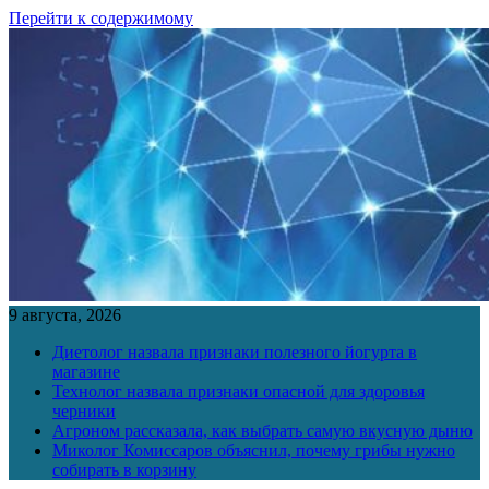
Перейти к содержимому
9 августа, 2026
Диетолог назвала признаки полезного йогурта в
магазине
Технолог назвала признаки опасной для здоровья
черники
Агроном рассказала, как выбрать самую вкусную дыню
Миколог Комиссаров объяснил, почему грибы нужно
собирать в корзину