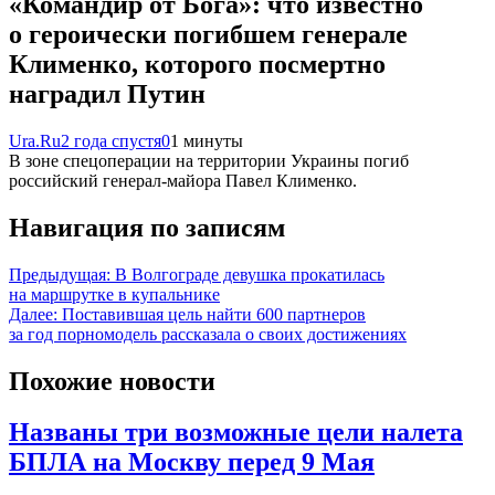
«Командир от Бога»: что известно
о героически погибшем генерале
Клименко, которого посмертно
наградил Путин
Ura.Ru
2 года спустя
0
1 минуты
В зоне спецоперации на территории Украины погиб
российский генерал-майора Павел Клименко.
Навигация по записям
Предыдущая:
В Волгограде девушка прокатилась
на маршрутке в купальнике
Далее:
Поставившая цель найти 600 партнеров
за год порномодель рассказала о своих достижениях
Похожие новости
Названы три возможные цели налета
БПЛА на Москву перед 9 Мая