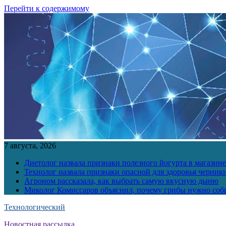
Перейти к содержимому
7 августа, 2026
Диетолог назвала признаки полезного йогурта в магазине
Технолог назвала признаки опасной для здоровья черник
Агроном рассказала, как выбрать самую вкусную дыню
Миколог Комиссаров объяснил, почему грибы нужно соби
Технологический
Новостная рассылка