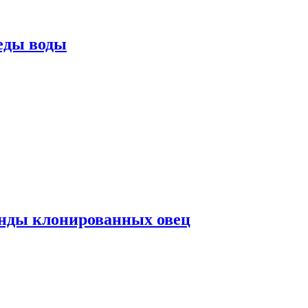
еды воды
нды клонированных овец