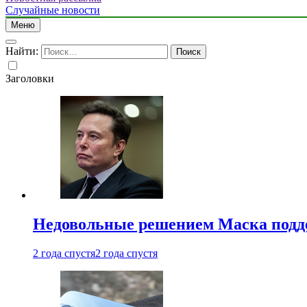
Случайные новости
Меню
Найти:
Заголовки
Недовольные решением Маска подде
2 года спустя
2 года спустя