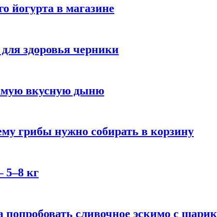
го йогурта в магазине
 для здоровья черники
самую вкусную дыню
му грибы нужно собирать в корзину
 5–8 кг
 попробовать сливочное эскимо с шари