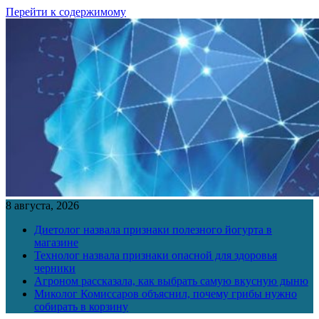
Перейти к содержимому
8 августа, 2026
Диетолог назвала признаки полезного йогурта в
магазине
Технолог назвала признаки опасной для здоровья
черники
Агроном рассказала, как выбрать самую вкусную дыню
Миколог Комиссаров объяснил, почему грибы нужно
собирать в корзину