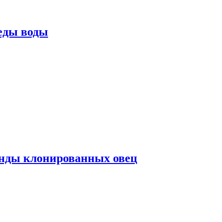
еды воды
нды клонированных овец