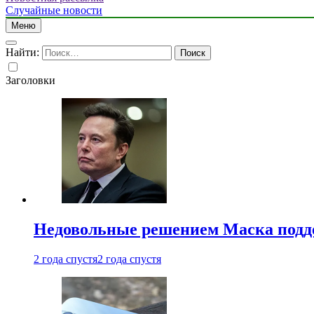
Случайные новости
Меню
Найти:
Заголовки
Недовольные решением Маска подде
2 года спустя
2 года спустя