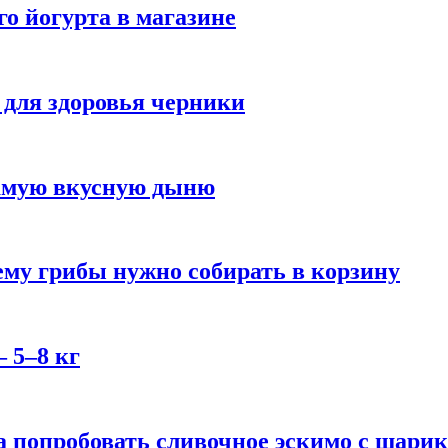
го йогурта в магазине
 для здоровья черники
самую вкусную дыню
му грибы нужно собирать в корзину
 5–8 кг
 попробовать сливочное эскимо с шари