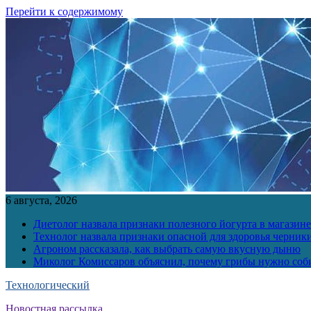
Перейти к содержимому
6 августа, 2026
Диетолог назвала признаки полезного йогурта в магазине
Технолог назвала признаки опасной для здоровья черник
Агроном рассказала, как выбрать самую вкусную дыню
Миколог Комиссаров объяснил, почему грибы нужно соби
Технологический
Новостная рассылка